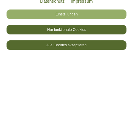
Datenschutz
Impressum
Einstellungen
Nur funktionale Cookies
DE
FR
LOGIN
Alle Cookies akzeptieren
ADRESSEN
Vorstandsliste
Name
Anschrift
Kontaktdaten