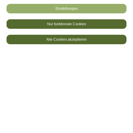
Einstellungen
Nur funktionale Cookies
DE
FR
LOGIN
Alle Cookies akzeptieren
ABSAGE EO 2026
21.07.2026
Die EO 2026 musste aufgrund von
Waldbränden abgesagt werden. Das
ursprüngliche Veranstaltungsgelände (
Grand
Parquet
in Fontainebleau) wurde von den
Einsatzkräften beschlagnahmt.